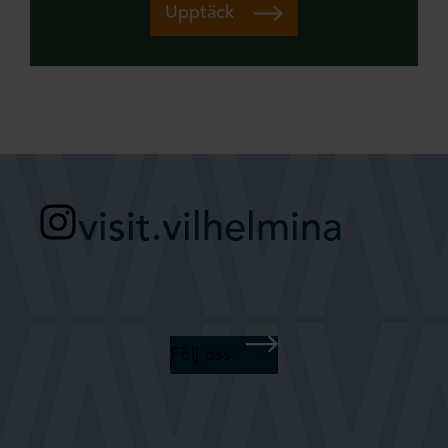
Upptäck
visit.vilhelmina
Följ oss