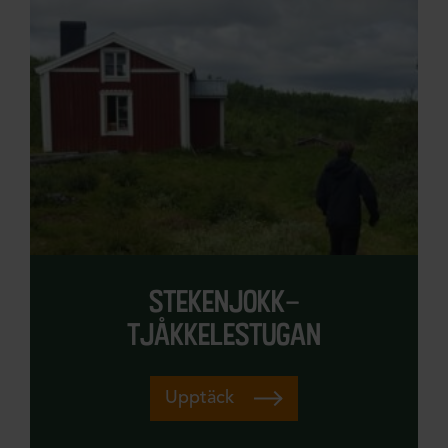
stekenjokk–
tjåkkelestugan
Upptäck