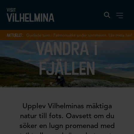
aktuellt:
Guidade turer i Fatmomakke under sommaren. Läs mera här!
vandra i
fjällen
Upplev Vilhelminas mäktiga
natur till fots. Oavsett om du
söker en lugn promenad med