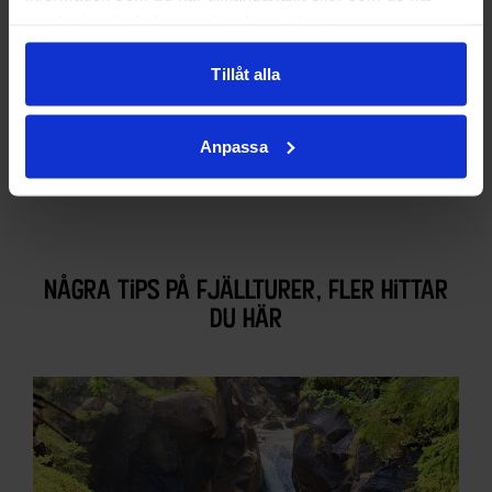
samlat in när du har använt deras tjänster.
Tillåt alla
Anpassa
några tips på fjällturer, fler hittar
du
här