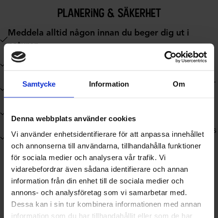
planering & säkerhet
Meddela alltid någon innan du beger dig ut i
naturen
.
Ladda ner
Vandringskartan
eller hämta den på
Turistinformationen
.
I fjällen rekommenderas alltid karta och kompass
–
Samtycke
Information
Om
mobilnätet kan vara opålitligt.
Respektera allemansrätten
– visa hänsyn till natur,
markägare och renar.
Denna webbplats använder cookies
Håll hunden kopplad
– i fjällen där renskötsel bedrivs
Vi använder enhetsidentifierare för att anpassa innehållet
är det här extra viktigt.
och annonserna till användarna, tillhandahålla funktioner
för sociala medier och analysera vår trafik. Vi
vidarebefordrar även sådana identifierare och annan
information från din enhet till de sociala medier och
annons- och analysföretag som vi samarbetar med.
Dessa kan i sin tur kombinera informationen med annan
information som du har tillhandahållit eller som de har