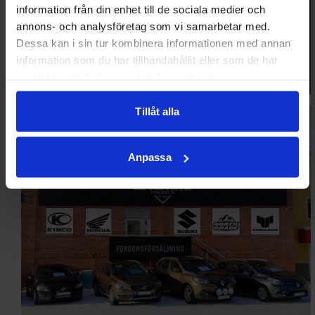
information från din enhet till de sociala medier och
annons- och analysföretag som vi samarbetar med.
Dessa kan i sin tur kombinera informationen med annan
Upptäck
information som du har tillhandahållit eller som de har
samlat in när du har använt deras tjänster.
Tillåt alla
Anpassa