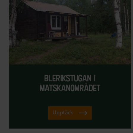
blerikstugan i
matskanområdet
Upptäck