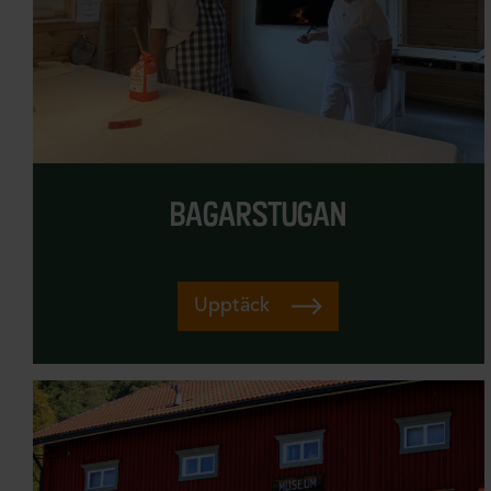
bagarstugan
Upptäck