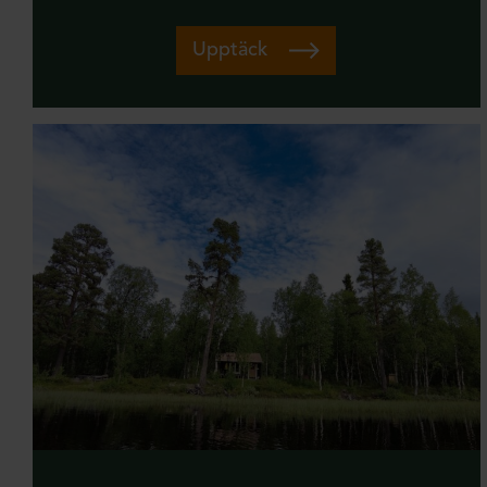
Restaurang
Upptäck
Sagostig
Samhällsservice
Samisk kultur
Second hand och loppis
Sevärdheter
Skoter
Skridskor
Sommar
Stuguthyrning
Svamp- och bärplockning