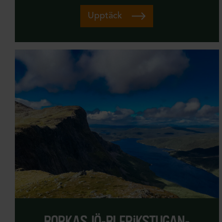
Upptäck
borkasjö-blerikstugan-