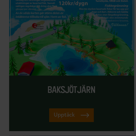
baksjötjärn
Upptäck