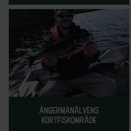
Konst och kultur
Laddstation
Längdskidåkning
Matservering
Motor
Museum
Musik
Osteopat/Massage
Övernattningsstugor
ångermanälvens
Pizzeria
kortfiskområde
Pub/Bar