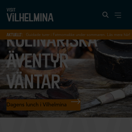
kulinariska
aktuellt:
Guidade turer i Fatmomakke under sommaren. Läs mera här!
äventyr
väntar
Dagens lunch i Vilhelmina