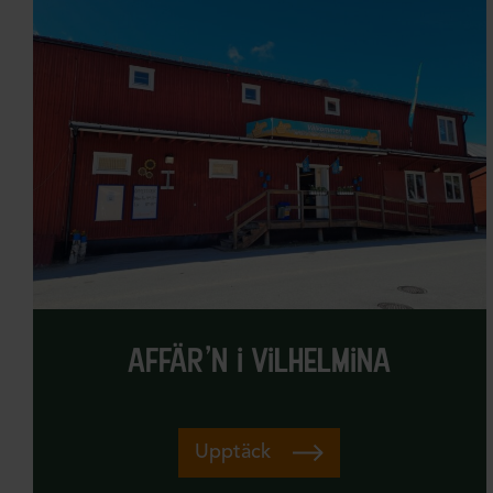
Gårdsbutiker och lokalproducerat
Guide
Gym
Historiska platser
Höst
Hotellboende
Hundspann
Info
affär’n i vilhelmina
Inredning
Jakt
Upptäck
Klättring