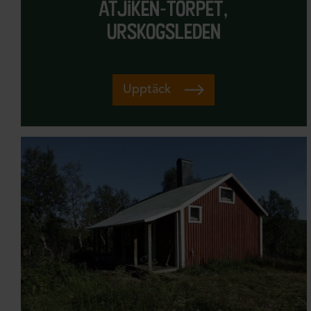
atjiken-torpet,
Teater
urskogsleden
Toppturer
Träning
Upptäck
Turer med djur
Upplevelser
Utförsåkning
Uthyrning/Utlåning
Vandrarhem
Vandring
Vanliga frågor
Vattenfall