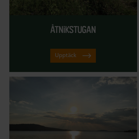
Vinter
åtnikstugan
Upptäck