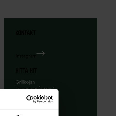
kontakt
Instagram
hitta hit
Grillkojan
Trappstegsforsen 1
912 70 Marsfjäll
Vägbeskrivning