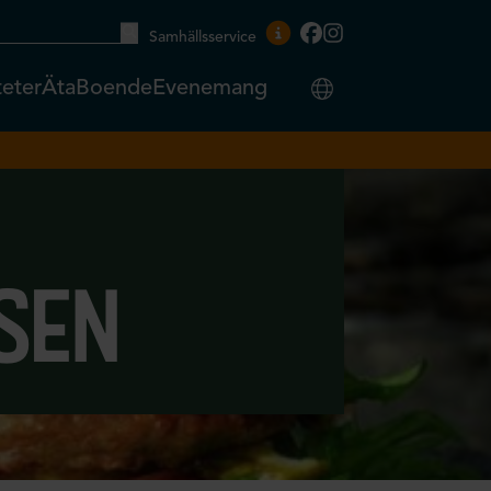
Samhällsservice
teter
Äta
Boende
Evenemang
sen