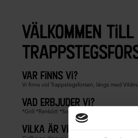
välkommen till
trappstegsfor
var finns vi?
Vi finns vid Trappstegsforsen, längs med Vildma
vad erbjuder vi?
*Grill *Renkött *Souvenirer *Kaffe *Glass
vilka är vi?