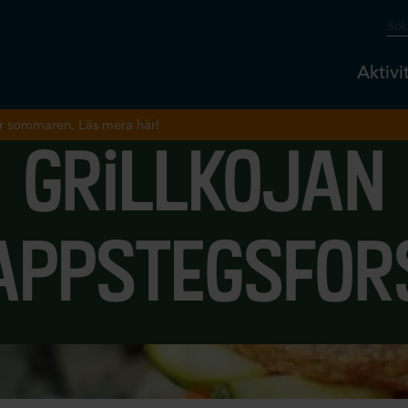
Aktivi
r sommaren. Läs mera här!
grillkojan
appstegsfor