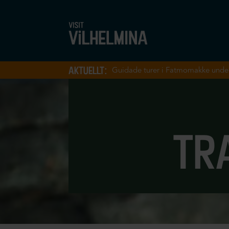
aktuellt:
Guidade turer i Fatmomakke unde
tr