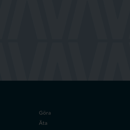
Göra
Äta