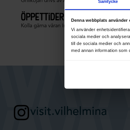
Grillkojan drivs av Andreas från Lapplands Vil
Samtycke
öppettider
Denna webbplats använder 
Kolla gärna våran Instagram för öppettider.
Vi använder enhetsidentifierar
sociala medier och analysera 
till de sociala medier och a
med annan information som du 
visit.vilhelmina