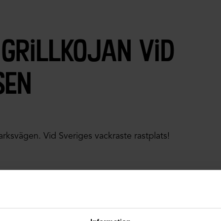
 grillkojan vid
sen
rksvägen. Vid Sveriges vackraste rastplats!