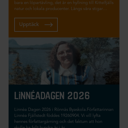
bara en löpartävling, det är en hyllning till Kittelfjälls
natur och lokala producenter. Längs våra stigar
hittar du smakstationer fyllda med godsaker från
området – både för både stora och små ben! På den
Upptäck
längre rundan kan ni välja ”vingelrundan” där det
bjuds på smakprov av vin & snittar på slutstationen
– alholfritt alternativ finns också såklart.
linnéadagen 2026
Linnèa Dagen 2026 i Rönnäs Byaskola.Författarinnan
Linnèa Fjällstedt föddes 19260904. Vi vill lyfta
hennes författargärning och det faktum att hon
skulle ha fyllt hundra år i år.