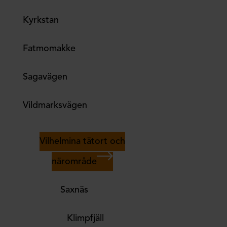
Kyrkstan
Fatmomakke
Sagavägen
Vildmarksvägen
Vilhelmina tätort och
närområde
Saxnäs
Klimpfjäll