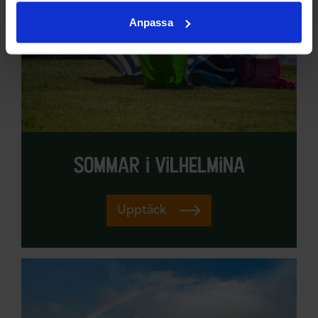
Anpassa
sommar i vilhelmina
Upptäck