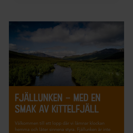
fjällunken – med en
smak av kittelfjäll
Välkommen till ett lopp där vi lämnar klockan
hemma och låter sinnena styra. Fjällunken är inte