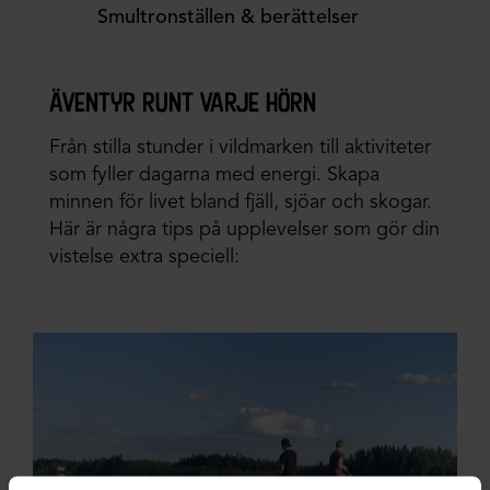
Smultronställen & berättelser
äventyr runt varje hörn
Från stilla stunder i vildmarken till aktiviteter
som fyller dagarna med energi. Skapa
minnen för livet bland fjäll, sjöar och skogar.
Här är några tips på upplevelser som gör din
vistelse extra speciell: