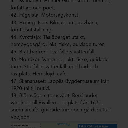
41. Svanabyn: Helmer Grundström-rummet,
författare och poet.
42. Fågelsta: Motorsågskonst.
43. Hoting: Ivars Bilmuseum, travbana,
forntidsutställning.
44. Kyrktåsjö: Tåsjöberget utsikt,
hembygdsgård, jakt, fiske, guidade turer.
45. Brattbäcken: Tvärfallets vattenfall.
46. Norråker: Vandring, jakt, fiske, guidade
turer. Storfallet vattenfall med bad och
rastplats. Hemslöjd, café.
47. Skansnäset: Lapplia Bygdemuseum från
1920-tal till nutid.
48. Björnvägen: (grusväg): Renålandet
vandring till Rivallen – boplats från 1670,
sommarcafé, guidade turer och gårdsbutik i
Vedjeön.