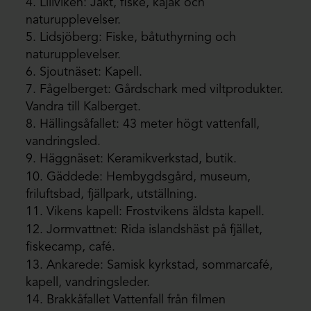
4. Lillviken: Jakt, fiske, kajak och
naturupplevelser.
5. Lidsjöberg: Fiske, båtuthyrning och
naturupplevelser.
6. Sjoutnäset: Kapell.
7. Fågelberget: Gårdschark med viltprodukter.
Vandra till Kalberget.
8. Hällingsåfallet: 43 meter högt vattenfall,
vandringsled.
9. Häggnäset: Keramikverkstad, butik.
10. Gäddede: Hembygdsgård, museum,
friluftsbad, fjällpark, utställning.
11. Vikens kapell: Frostvikens äldsta kapell.
12. Jormvattnet: Rida islandshäst på fjället,
fiskecamp, café.
13. Ankarede: Samisk kyrkstad, sommarcafé,
kapell, vandringsleder.
14. Brakkåfallet Vattenfall från filmen