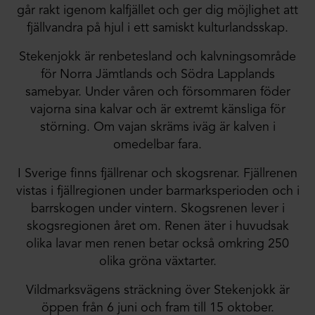
går rakt igenom kalfjället och ger dig möjlighet att
fjällvandra på hjul i ett samiskt kulturlandsskap.
Stekenjokk är renbetesland och kalvningsområde
för Norra Jämtlands och Södra Lapplands
samebyar. Under våren och försommaren föder
vajorna sina kalvar och är extremt känsliga för
störning. Om vajan skräms iväg är kalven i
omedelbar fara.
I Sverige finns fjällrenar och skogsrenar. Fjällrenen
vistas i fjällregionen under barmarksperioden och i
barrskogen under vintern. Skogsrenen lever i
skogsregionen året om. Renen äter i huvudsak
olika lavar men renen betar också omkring 250
olika gröna växtarter.
Vildmarksvägens sträckning över Stekenjokk är
öppen från 6 juni och fram till 15 oktober.