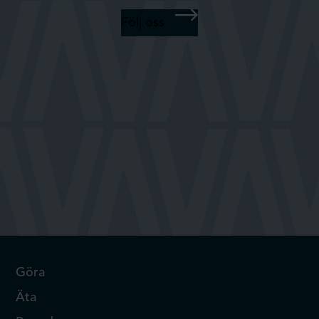
Följ oss
Göra
Äta