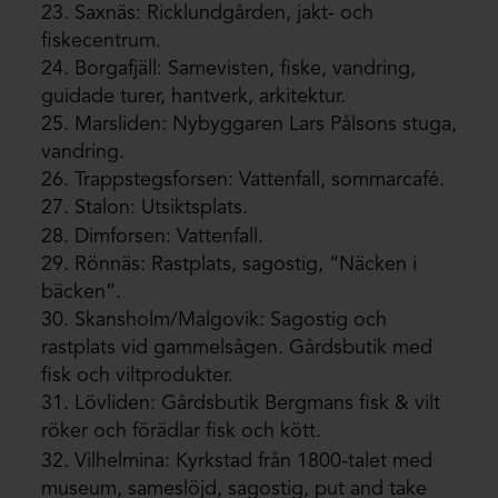
23. Saxnäs: Ricklundgården, jakt- och
fiskecentrum.
24. Borgafjäll: Samevisten, fiske, vandring,
guidade turer, hantverk, arkitektur.
25. Marsliden: Nybyggaren Lars Pålsons stuga,
vandring.
26. Trappstegsforsen: Vattenfall, sommarcafé.
27. Stalon: Utsiktsplats.
28. Dimforsen: Vattenfall.
29. Rönnäs: Rastplats, sagostig, “Näcken i
bäcken”.
30. Skansholm/Malgovik: Sagostig och
rastplats vid gammelsågen. Gårdsbutik med
fisk och viltprodukter.
31. Lövliden: Gårdsbutik Bergmans fisk & vilt
röker och förädlar fisk och kött.
32. Vilhelmina: Kyrkstad från 1800-talet med
museum, sameslöjd, sagostig, put and take