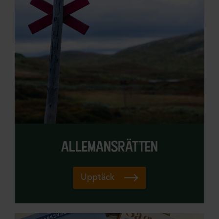
allemansrätten
Upptäck