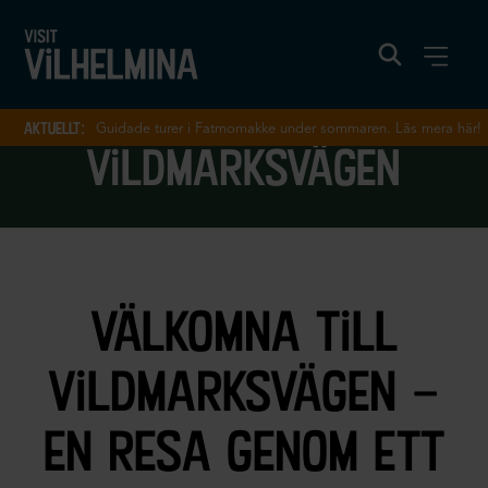
aktuellt:
Guidade turer i Fatmomakke under sommaren. Läs mera här!
vildmarksvägen
välkomna till
vildmarksvägen –
en resa genom ett