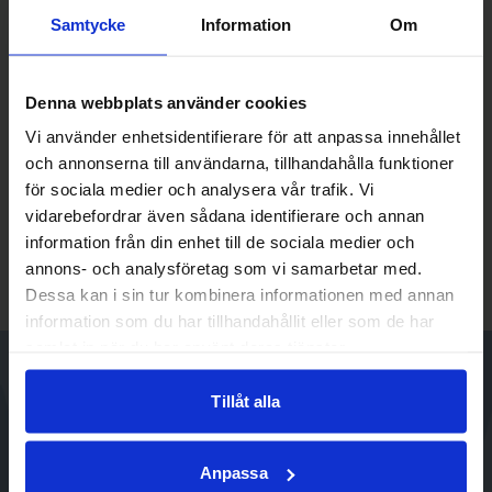
Sportfiskedrömmar i Vilhelmina Kommun
Samtycke
Information
Om
Vandringskarta, Vilhelmina Kommun 2026
Denna webbplats använder cookies
Stekenjokk ett renbetesland, svenska
Vi använder enhetsidentifierare för att anpassa innehållet
och annonserna till användarna, tillhandahålla funktioner
Stekenjokk, ett renbetesland, engelska
för sociala medier och analysera vår trafik. Vi
vidarebefordrar även sådana identifierare och annan
information från din enhet till de sociala medier och
annons- och analysföretag som vi samarbetar med.
Dessa kan i sin tur kombinera informationen med annan
information som du har tillhandahållit eller som de har
samlat in när du har använt deras tjänster.
Tillåt alla
visit.vilhelmina
Anpassa