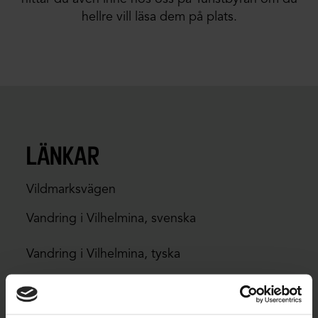
hellre vill läsa dem på plats.
länkar
Vildmarksvägen
Vandring i Vilhelmina, svenska
Vandring i Vilhelmina, tyska
Mountainbiketurer i Stekenjokkområdet