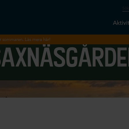
Aktivi
r sommaren. Läs mera här!
saxnäsgårde