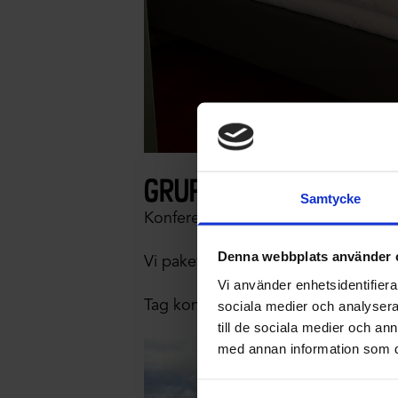
grupp och konferen
Samtycke
Konferenssal för upp till 100 delt
Denna webbplats använder 
Vi paketerar er konferens efter era 
Vi använder enhetsidentifierar
Tag kontakt med oss via mail info@s
sociala medier och analysera 
till de sociala medier och a
med annan information som du 