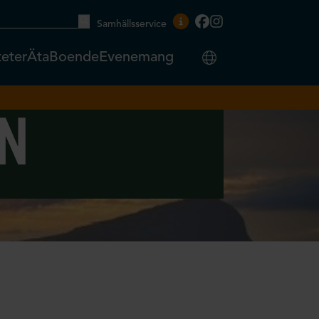
Samhällsservice
teter
Äta
Boende
Evenemang
n