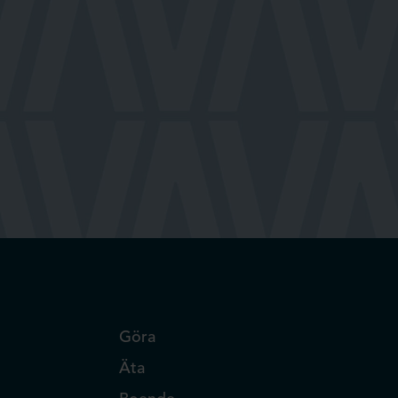
Göra
Äta