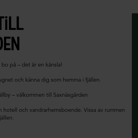
ill
den
 bo på – det är en känsla!
 lugnet och känna dig som hemma i fjällen.
jällby – välkommen till Saxnäsgården
an hotell och vandrarhemsboende. Vissa av rummen
ällen.