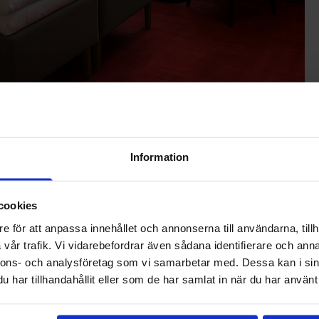
ser
Information
agare med komplett AV utrustning, grupprum.
cookies
önskelmål.
e för att anpassa innehållet och annonserna till användarna, tillh
axnas.se för prisuppgift.
vår trafik. Vi vidarebefordrar även sådana identifierare och anna
nnons- och analysföretag som vi samarbetar med. Dessa kan i sin
har tillhandahållit eller som de har samlat in när du har använt 