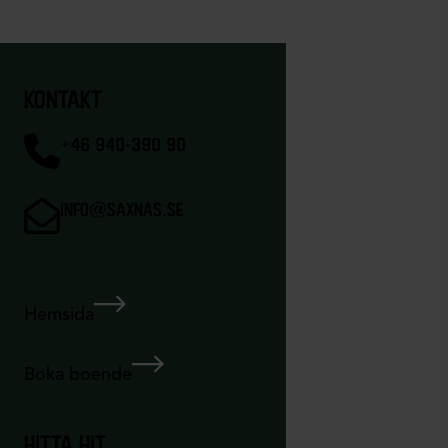
kontakt
+46 940-390 90
info@saxnas.se
Hemsida
Boka boende
hitta hit