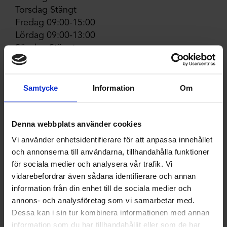
Torsdag Stängt
Fredag 09:00-15:00
Lördag 09:00-13:00
Söndag Stängt
Välkomna in!
Samtycke
Information
Om
kontakt
Denna webbplats använder cookies
+46 73-054 07 32
Vi använder enhetsidentifierare för att anpassa innehållet
och annonserna till användarna, tillhandahålla funktioner
hitta hit
för sociala medier och analysera vår trafik. Vi
vidarebefordrar även sådana identifierare och annan
Stationen i Dikanäs
information från din enhet till de sociala medier och
Albins Väg 4
annons- och analysföretag som vi samarbetar med.
923 94 Dikanäs
Dessa kan i sin tur kombinera informationen med annan
information som du har tillhandahållit eller som de har