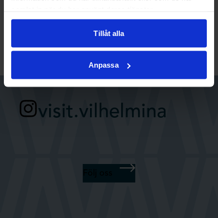
samlat in när du har använt deras tjänster.
Vägbeskrivning
Tillåt alla
Anpassa
visit.vilhelmina
Följ oss