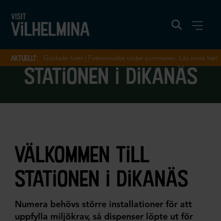
aktuellt:
Guidade turer i Fatmomakke under sommaren. Läs mera här!
stationen i dikanäs
välkommen till
stationen i dikanäs
Numera behövs större installationer för att
uppfylla miljökrav, så dispenser löpte ut för