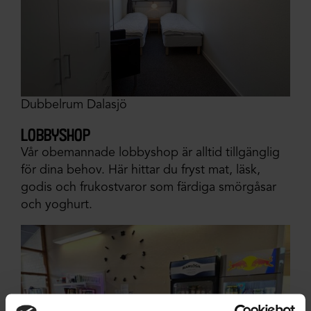
Dubbelrum Dalasjö
lobbyshop
Vår obemannade lobbyshop är alltid tillgänglig
för dina behov. Här hittar du fryst mat, läsk,
godis och frukostvaror som färdiga smörgåsar
och yoghurt.