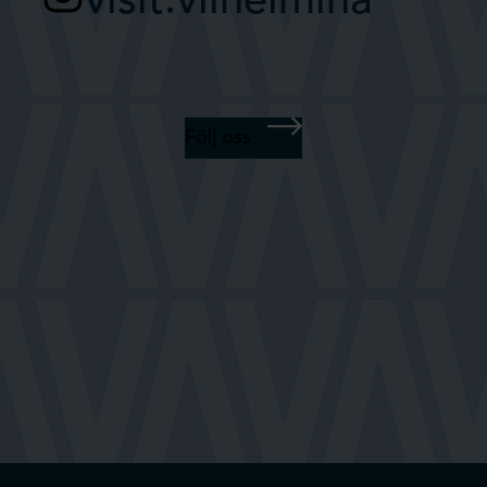
visit.vilhelmina
Följ oss