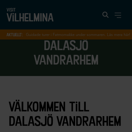
aktuellt:
Guidade turer i Fatmomakke under sommaren. Läs mera här!
dalasjö
vandrarhem
välkommen till
dalasjö vandrarhem