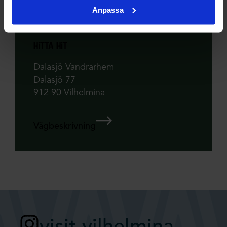
Anpassa
Boka boende
hitta hit
Dalasjö Vandrarhem
Dalasjö 77
912 90 Vilhelmina
Vägbeskrivning