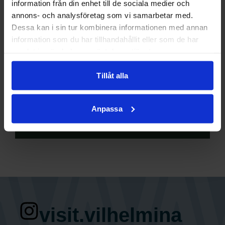
information från din enhet till de sociala medier och
Stugförmedling
annons- och analysföretag som vi samarbetar med.
Dessa kan i sin tur kombinera informationen med annan
hitta hit
information som du har tillhandahållit eller som de har
samlat in när du har använt deras tjänster.
Camp Kittelfjäll
Campingplats: Röstensbacken 4
Tillåt alla
923 95 Kittelfjäll
Anpassa
Vägbeskrivning
visit.vilhelmina