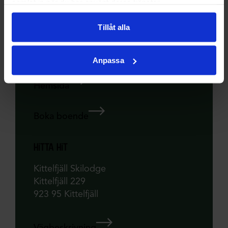
samlat in när du har använt deras tjänster.
danne +46 70-536 37 31
marie +46 73-036 19 62
Tillåt alla
info@kittelfjall.se
Anpassa
Hemsida
Boka boende
hitta hit
Kittelfjäll Skilodge
Kittelfjäll 229
923 95 Kittelfjäll
Vägbeskrivning