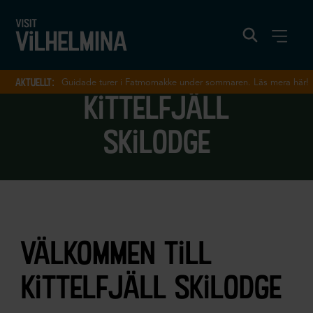
aktuellt:
Guidade turer i Fatmomakke under sommaren. Läs mera här!
kittelfjäll
skilodge
välkommen till
kittelfjäll skilodge