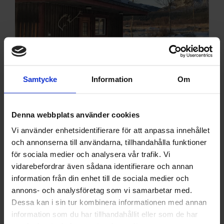
Samtycke
Information
Om
övrigt
Denna webbplats använder cookies
Sängkläder och handdukar finns att hyra. Om
Vi använder enhetsidentifierare för att anpassa innehållet
slutstädning önskas bokas detta före ankomst.
och annonserna till användarna, tillhandahålla funktioner
för sociala medier och analysera vår trafik. Vi
Hos oss bor du med alltid nära äventyret!
vidarebefordrar även sådana identifierare och annan
information från din enhet till de sociala medier och
annons- och analysföretag som vi samarbetar med.
Dessa kan i sin tur kombinera informationen med annan
kontakt
information som du har tillhandahållit eller som de har