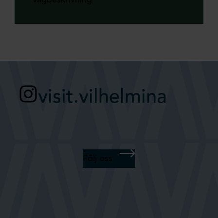
visit.vilhelmina
Följ oss