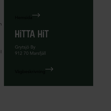
Hemsida
n
hitta hit
Grytsjö By
I
912 70 Marsfjäll
Vägbeskrivning