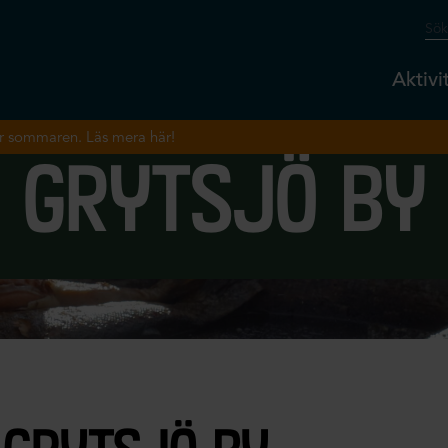
Aktivi
r sommaren. Läs mera här!
grytsjö by