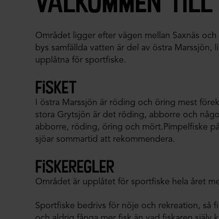
välkommen till
Området ligger efter vägen mellan Saxnäs och D
bys samfällda vatten är del av östra Marssjön, 
upplåtna för sportfiske.
fisket
I östra Marssjön är röding och öring mest före
stora Grytsjön är det röding, abborre och någon
abborre, röding, öring och mört.Pimpelfiske på s
sjöar sommartid att rekommendera.
fiskeregler
Området är upplåtet för sportfiske hela året m
Sportfiske bedrivs för nöje och rekreation, så fi
och aldrig fånga mer fisk än vad fiskaren själv 