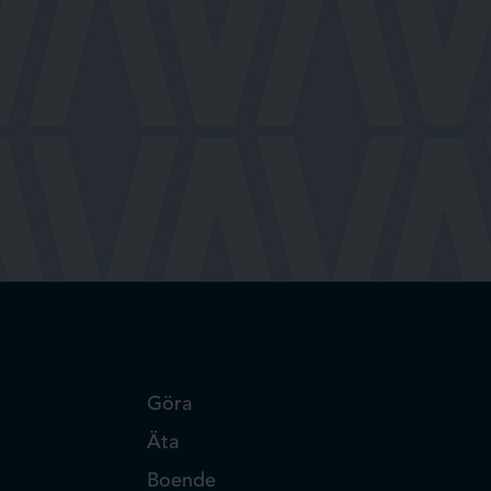
Göra
Äta
Boende