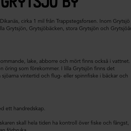
 grytsjö by
ikanäs, cirka 1 mil från Trappstegsforsen. Inom Grytsjö
lilla Grytsjön, Grytsjöbäcken, stora Grytsjön och Grytsjöå
kommande, lake, abborre och mört finns också i vattnet. 
 öring som förekommer. I lilla Grytsjön finns det
jöarna vintertid och flug- eller spinnfiske i bäckar och
ed ett handredskap.
skaren skall hela tiden ha kontroll över fiske och fångst,
kan förbruka.