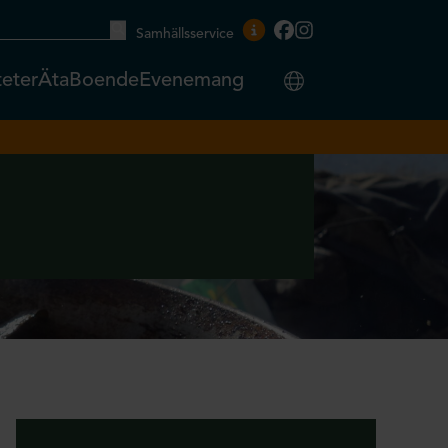
Samhällsservice
teter
Äta
Boende
Evenemang