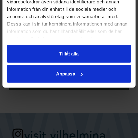
vidarebefordrar även sådana identifierare och annan
information från din enhet till de sociala medier och
annons- och analysföretag som vi samarbetar med.
hitta hit
Dessa kan i sin tur kombinera informationen med annan
information som du har tillhandahållit eller som de har
samlat in när du har använt deras tjänster.
Sagostigen Vilhelmina
Kyrkberget
Tillåt alla
912 33 Vilhelmina
Anpassa
Vägbeskrivning
visit.vilhelmina