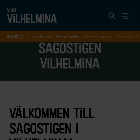
aktuellt:
Guidade turer i Fatmomakke under sommaren. Läs mera här!
sagostigen
vilhelmina
välkommen till
sagostigen i