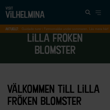
aktuellt:
Guidade turer i Fatmomakke under sommaren. Läs mera här!
lilla fröken
blomster
välkommen till lilla
fröken blomster