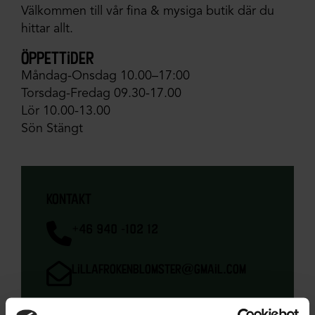
Välkommen till vår fina & mysiga butik där du
hittar allt.
öppettider
Måndag-Onsdag 10.00–17:00
Torsdag-Fredag 09.30-17.00
Lör 10.00-13.00
Sön Stängt
kontakt
+46 940 -102 12
lillafrokenblomster@gmail.com