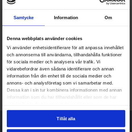
Hemsida
Samtycke
Information
Om
hitta hit
Denna webbplats använder cookies
Lilla Fröken Blomster
Volgsjövägen 33 A
Vi använder enhetsidentifierare för att anpassa innehållet
912 32 Vilhelmina
och annonserna till användarna, tillhandahålla funktioner
för sociala medier och analysera vår trafik. Vi
vidarebefordrar även sådana identifierare och annan
Vägbeskrivning
information från din enhet till de sociala medier och
annons- och analysföretag som vi samarbetar med.
Dessa kan i sin tur kombinera informationen med annan
information som du har tillhandahållit eller som de har
samlat in när du har använt deras tjänster.
Tillåt alla