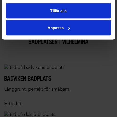
Fullstor beachvolleyplan i friluftsområdet vid
Baksjötjärn.
Tillåt alla
Anpassa
badplatser i vilhelmina
badviken badplats
Långgrunt, perfekt för småbarn.
Hitta hit