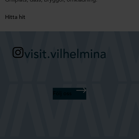
Grillplats, dass, bryggor, omklädning.
Hitta hit
visit.vilhelmina
Följ oss