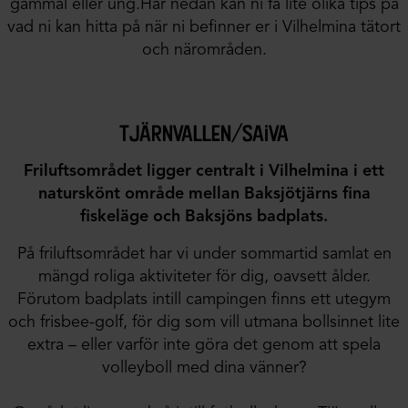
gammal eller ung.Här nedan kan ni få lite olika tips på
vad ni kan hitta på när ni befinner er i Vilhelmina tätort
och närområden.
tjärnvallen/saiva
Friluftsområdet ligger centralt i Vilhelmina i ett
naturskönt område mellan Baksjötjärns fina
fiskeläge och Baksjöns badplats.
På friluftsområdet har vi under sommartid samlat en
mängd roliga aktiviteter för dig, oavsett ålder.
Förutom badplats intill campingen finns ett utegym
och frisbee-golf, för dig som vill utmana bollsinnet lite
extra – eller varför inte göra det genom att spela
volleyboll med dina vänner?