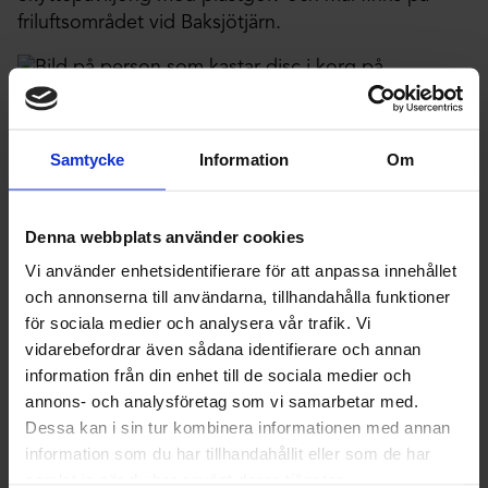
friluftsområdet vid Baksjötjärn.
tennis
Samtycke
Information
Om
En bana med plastunderlag och en med asfalt finns
på friluftsområdet vid Baksjötjärn.
Denna webbplats använder cookies
Vi använder enhetsidentifierare för att anpassa innehållet
och annonserna till användarna, tillhandahålla funktioner
utegym
för sociala medier och analysera vår trafik. Vi
vidarebefordrar även sådana identifierare och annan
Fint utegym i friluftsområdet vid Baksjötjärn.
information från din enhet till de sociala medier och
annons- och analysföretag som vi samarbetar med.
Dessa kan i sin tur kombinera informationen med annan
volleybollplan
information som du har tillhandahållit eller som de har
samlat in när du har använt deras tjänster.