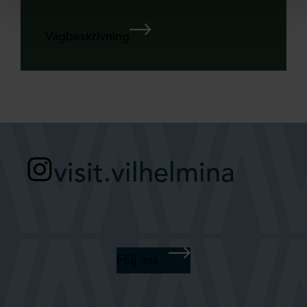
Vägbeskrivning
visit.vilhelmina
Följ oss