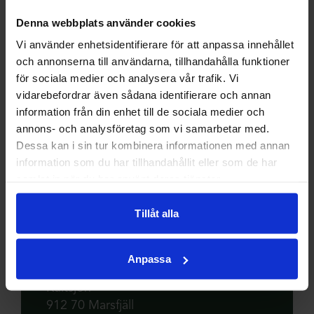
Denna webbplats använder cookies
Vi använder enhetsidentifierare för att anpassa innehållet
och annonserna till användarna, tillhandahålla funktioner
för sociala medier och analysera vår trafik. Vi
vidarebefordrar även sådana identifierare och annan
information från din enhet till de sociala medier och
annons- och analysföretag som vi samarbetar med.
Dessa kan i sin tur kombinera informationen med annan
information som du har tillhandahållit eller som de har
Hemsida
samlat in när du har använt deras tjänster.
Köp fiskekort här
Tillåt alla
hitta hit
Anpassa
Kultsjön
912 70 Marsfjäll