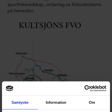
sportfiskeredskap, undantag se förbudstiderna
på hemsidan.
Samtycke
Information
Om