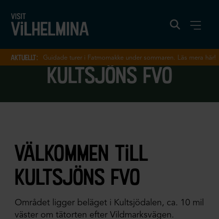
aktuellt:
Guidade turer i Fatmomakke under sommaren. Läs mera här!
kultsjöns fvo
välkommen till
kultsjöns fvo
Området ligger beläget i Kultsjödalen, ca. 10 mil
väster om tätorten efter Vildmarksvägen.