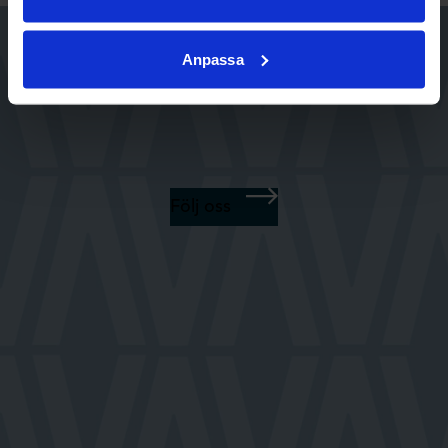
Anpassa
visit.vilhelmina
Följ oss