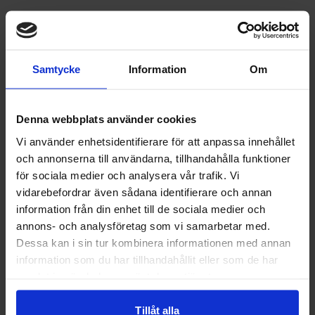
kontakt
Samtycke
Information
Om
+46 76-108 34 32
hitta hit
Denna webbplats använder cookies
Vi använder enhetsidentifierare för att anpassa innehållet
Vojmåns Camping
och annonserna till användarna, tillhandahålla funktioner
Björndalen 1
för sociala medier och analysera vår trafik. Vi
912 92 Vilhelmina
vidarebefordrar även sådana identifierare och annan
information från din enhet till de sociala medier och
annons- och analysföretag som vi samarbetar med.
Vägbeskrivning
Dessa kan i sin tur kombinera informationen med annan
information som du har tillhandahållit eller som de har
samlat in när du har använt deras tjänster.
Tillåt alla