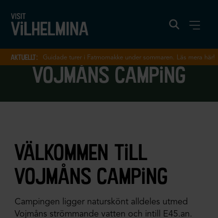
aktuellt:
Guidade turer i Fatmomakke under sommaren. Läs mera här!
vojmåns camping
välkommen till
vojmåns camping
Campingen ligger naturskönt alldeles utmed
Vojmåns strömmande vatten och intill E45.an.