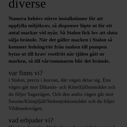
diverse
Numera behövs större installationer för att
uppfylla miljökrav, så dispenser löpte ut för ett
antal mackar vid nyår. Så Stalon fick lov att sluta
sälja bränsle. När det gäller macken i Stalon så
kommer ledning/rör från tanken till pumpen
bytas ut till krav/ rostfritt när tjälen gått ur
marken, så till vår/sommaren blir det bränsle.
var finns vi?
i Stalon, precis i kurvan, där vägen delar sig. Ena
vägen går mot Dikanäs- och Kittelfjällsområdet och
du följer Sagavägen. Och den andra vägen går mot
Saxnäs/Klimpfjäll/Stekenjokkområdet och du följer
Vildmarksvägen.
vad erbjuder vi?