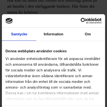
Här kan du tanka ditt fordon och samtidigt passa på
att handla i den närliggande butiken. Här finns det
mesta du behöver.
Välkomna in!
Samtycke
Information
Om
kontakt
Denna webbplats använder cookies
+46 940-500 05
Vi använder enhetsidentifierare för att anpassa innehållet
och annonserna till användarna, tillhandahålla funktioner
hitta hit
för sociala medier och analysera vår trafik. Vi
vidarebefordrar även sådana identifierare och annan
Stalon Bensin & Diverse AB
information från din enhet till de sociala medier och
Stalon 5
annons- och analysföretag som vi samarbetar med.
912 97 Malgomaj
Dessa kan i sin tur kombinera informationen med annan
information som du har tillhandahållit eller som de har
samlat in när du har använt deras tjänster.