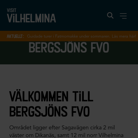
aktuellt:
Guidade turer i Fatmomakke under sommaren. Läs mera här!
bergsjöns fvo
välkommen till
bergsjöns fvo
Området ligger efter Sagavägen cirka 2 mil
väster om Dikanäs, samt 12 mil norr Vilhelmina