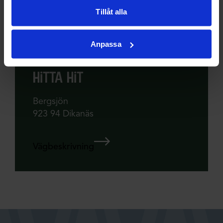
Tillåt alla
Hemsida
Anpassa
Köp fiskekort här
hitta hit
Bergsjön
923 94 Dikanäs
Vägbeskrivning