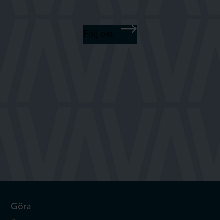
Följ oss
Göra