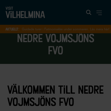
aktuellt:
Guidade turer i Fatmomakke under sommaren. Läs mera här!
nedre vojmsjöns
fvo
välkommen till nedre
vojmsjöns fvo