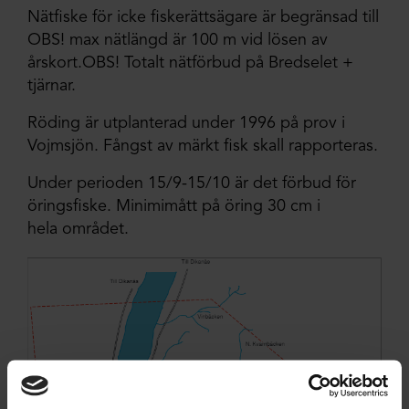
Nätfiske för icke fiskerättsägare är begränsad till
OBS! max nätlängd är 100 m vid lösen av
årskort.OBS! Totalt nätförbud på Bredselet +
tjärnar.
Röding är utplanterad under 1996 på prov i
Vojmsjön. Fångst av märkt fisk skall rapporteras.
Under perioden 15/9-15/10 är det förbud för
öringsfiske. Minimimått på öring 30 cm i
hela området.