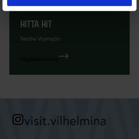
Hemsida
hitta hit
Nedre Vojmsjön
Vägbeskrivning
visit.vilhelmina