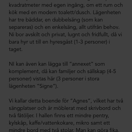
kvadratmeter med egen ingång, om ett rum och
kök med en modern toalett/dusch. Lägenheten
har tre bäddar, en dubbelsäng (som kan
separeras) och en enkelsäng, allt utifrån behov.
Ni bor avskilt och privat, lugnt och fridfullt, då vi
bara hyr ut till en hyresgäst (1-3 personer) i
taget.
NI kan även kan lägga till ”annexet” som
komplement, då kan familjer och sällskap (4-5
personer) vistas här (3 personer i stora
lägenheten ”Signe”).
Vi kallar detta boende för ”Agnes”, vilket har två
sängplatser och är möblerat med skrivbord och
två fåtöljer. I hallen finns ett mindre pentry,
kylskåp, kaffe/vattenkokare, mikro samt ett
mindre bord med två stolar. Man kan göra fika,