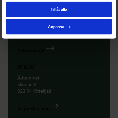
Tillåt alla
kontakt
Anpassa
+46 70-539 71 42
Boka boende
hitta hit
Å-hemmet
Slingan 8
923 94 Kittelfjäll
Vägbeskrivning