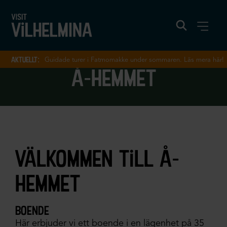
aktuellt:
Guidade turer i Fatmomakke under sommaren. Läs mera här!
å-hemmet
välkommen till å-
hemmet
boende
Här erbjuder vi ett boende i en lägenhet på 35