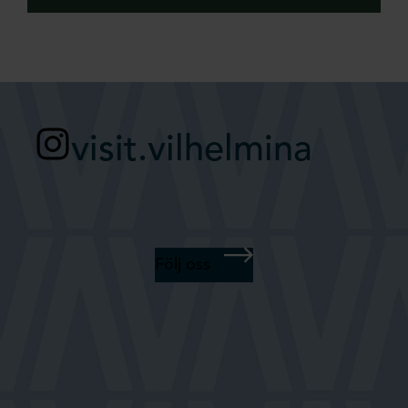
visit.vilhelmina
Följ oss