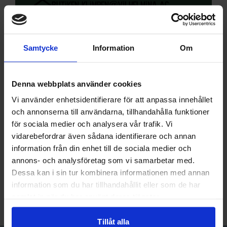
butiken.klimpen@vilhelmina.ac
Samtycke
Information
Om
Hemsida
hitta hit
Denna webbplats använder cookies
Vi använder enhetsidentifierare för att anpassa innehållet
Klimpfjälls Handlar’n
och annonserna till användarna, tillhandahålla funktioner
Kultsjövägen 2
för sociala medier och analysera vår trafik. Vi
912 98 Klimpfjäll
vidarebefordrar även sådana identifierare och annan
information från din enhet till de sociala medier och
annons- och analysföretag som vi samarbetar med.
Vägbeskrivning
Dessa kan i sin tur kombinera informationen med annan
information som du har tillhandahållit eller som de har
samlat in när du har använt deras tjänster.
Tillåt alla