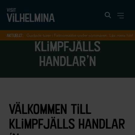
aktuellt:
Guidade turer i Fatmomakke under sommaren. Läs mera här!
klimpfjälls
handlar’n
välkommen till
klimpfjälls handlar