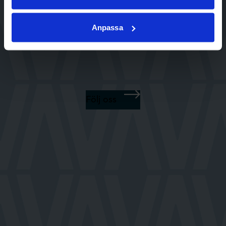
Anpassa
visit.vilhelmina
Följ oss