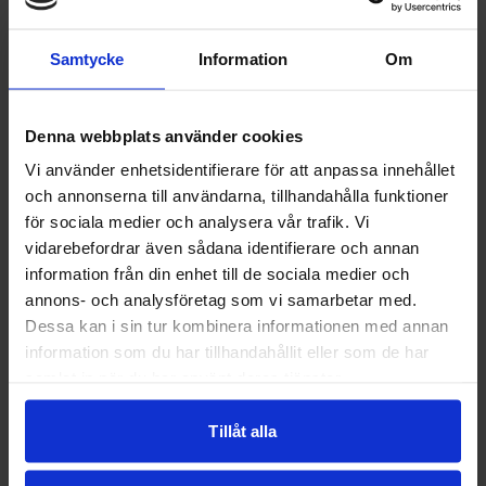
Lokala råvaror & goda smaker
Vår matlagnings ambition är att jobba med
Samtycke
Information
Om
lokala råvaror och med ett hållbarhetstänk
för människa och natur.
Därav vi reserverar oss för ändringar i
Denna webbplats använder cookies
menyn.
Vi använder enhetsidentifierare för att anpassa innehållet
och annonserna till användarna, tillhandahålla funktioner
Förboka gärna plats i restaurangen,
för sociala medier och analysera vår trafik. Vi
speciellt om ni är ett större sällskap. Boka
vidarebefordrar även sådana identifierare och annan
ditt bord via telefon +46 940 711 80 eller
information från din enhet till de sociala medier och
via mail till info@klimpfjall.se
annons- och analysföretag som vi samarbetar med.
Dessa kan i sin tur kombinera informationen med annan
information som du har tillhandahållit eller som de har
samlat in när du har använt deras tjänster.
Tillåt alla