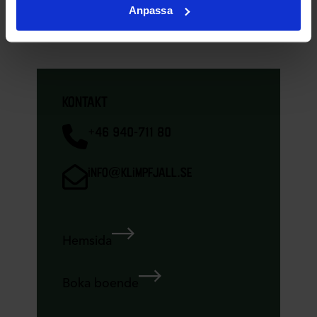
Anpassa
kontakt
+46 940-711 80
info@klimpfjall.se
Hemsida
Boka boende