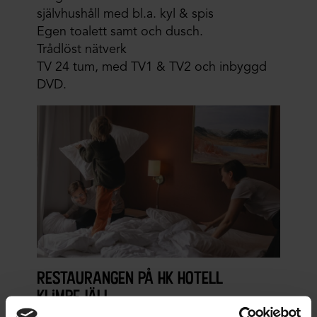
självhushåll med bl.a. kyl & spis
Egen toalett samt och dusch.
Trådlöst nätverk
TV 24 tum, med TV1 & TV2 och inbyggd
DVD.
restaurangen på hk hotell
klimpfjäll