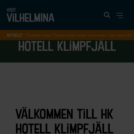
aktuellt:
Guidade turer i Fatmomakke under sommaren. Läs mera här!
hotell klimpfjäll
välkommen till hk
hotell klimpfjäll