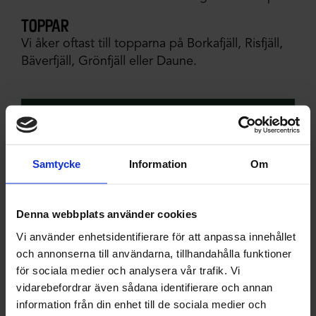
toppar
Vi åker oftast till topparna på Borkafjäll, Risfjäll,
Bäverfjäll, Grönfjäll eller Daune.
kontakt
+46 70-304 01 75
Samtycke
Information
Om
info@helikittel.se
Denna webbplats använder cookies
Vi använder enhetsidentifierare för att anpassa innehållet
och annonserna till användarna, tillhandahålla funktioner
för sociala medier och analysera vår trafik. Vi
Hemsida
vidarebefordrar även sådana identifierare och annan
information från din enhet till de sociala medier och
hitta hit