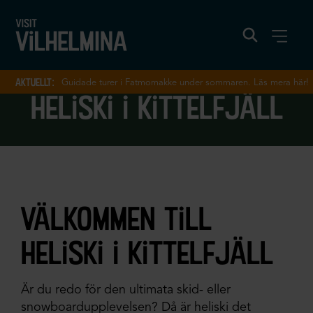
aktuellt:
Guidade turer i Fatmomakke under sommaren. Läs mera här!
heliski i kittelfjäll
välkommen till
heliski i kittelfjäll
Är du redo för den ultimata skid- eller
snowboardupplevelsen? Då är heliski det