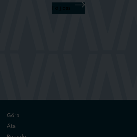
Följ oss
Göra
Äta