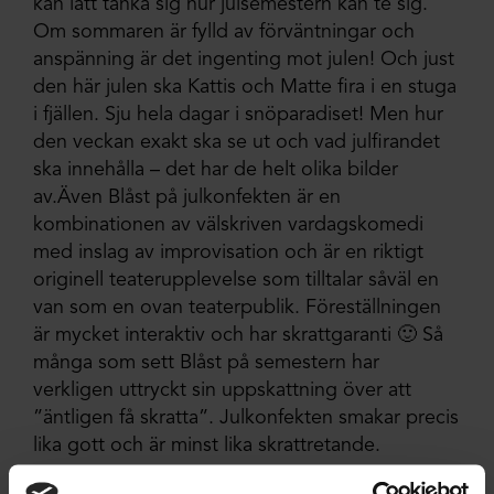
kan lätt tänka sig hur julsemestern kan te sig.
Om sommaren är fylld av förväntningar och
anspänning är det ingenting mot julen! Och just
den här julen ska Kattis och Matte fira i en stuga
i fjällen. Sju hela dagar i snöparadiset! Men hur
den veckan exakt ska se ut och vad julfirandet
ska innehålla – det har de helt olika bilder
av.Även Blåst på julkonfekten är en
kombinationen av välskriven vardagskomedi
med inslag av improvisation och är en riktigt
originell teaterupplevelse som tilltalar såväl en
van som en ovan teaterpublik. Föreställningen
är mycket interaktiv och har skrattgaranti 🙂 Så
många som sett Blåst på semestern har
verkligen uttryckt sin uppskattning över att
”äntligen få skratta”. Julkonfekten smakar precis
lika gott och är minst lika skrattretande.
medverkande