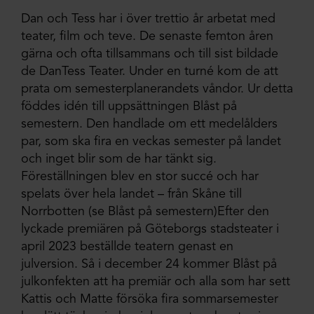
Dan och Tess har i över trettio år arbetat med
teater, film och teve. De senaste femton åren
gärna och ofta tillsammans och till sist bildade
de DanTess Teater. Under en turné kom de att
prata om semesterplanerandets våndor. Ur detta
föddes idén till uppsättningen Blåst på
semestern. Den handlade om ett medelålders
par, som ska fira en veckas semester på landet
och inget blir som de har tänkt sig.
Föreställningen blev en stor succé och har
spelats över hela landet – från Skåne till
Norrbotten (se Blåst på semestern)Efter den
lyckade premiären på Göteborgs stadsteater i
april 2023 beställde teatern genast en
julversion. Så i december 24 kommer Blåst på
julkonfekten att ha premiär och alla som har sett
Kattis och Matte försöka fira sommarsemester