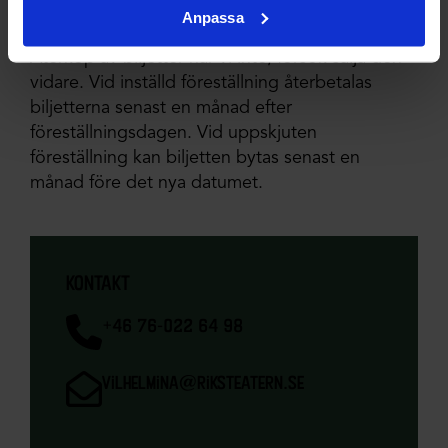
Anpassa
information om arrangemanget:
Återköp av biljetter har vi inte, försök sälja den
vidare. Vid inställd föreställning återbetalas
biljetterna senast en månad efter
föreställningsdagen. Vid uppskjuten
föreställning kan biljetten bytas senast en
månad före det nya datumet.
kontakt
+46 76-022 64 98
vilhelmina@riksteatern.se