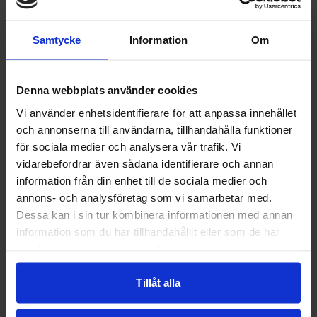
Tess Paulsen
Dan Johansson
Samtycke
Information
Om
producent
DanTess Teater
Denna webbplats använder cookies
om biljetter:
Vi använder enhetsidentifierare för att anpassa innehållet
Vi bjuder på julsnittar, glögg och pepparkakor
och annonserna till användarna, tillhandahålla funktioner
Ordinarie biljettpriser : 250 kr Scenpass: 200 kr
för sociala medier och analysera vår trafik. Vi
(för dig som är medlem i Riksteatern)
vidarebefordrar även sådana identifierare och annan
information från din enhet till de sociala medier och
Fri entré upp till 25 år: Gäller i mån av plats
annons- och analysföretag som vi samarbetar med.
direkt vid föreställningsstart.
Dessa kan i sin tur kombinera informationen med annan
Först till kvarn (betalande publik har företräde).
information som du har tillhandahållit eller som de har
arrangör:
samlat in när du har använt deras tjänster.
Riksteatern Vilhelmina
Tillåt alla
samarrangör
ABF Mitt i Lappland