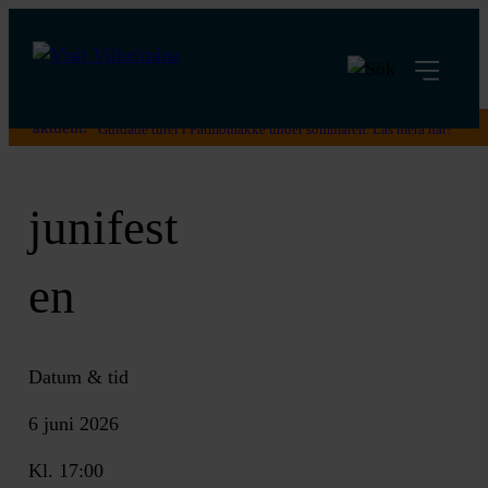
aktuellt:
Guidade turer i Fatmomakke under sommaren. Läs mera här!
junifest
en
Datum & tid
6 juni 2026
Kl. 17:00