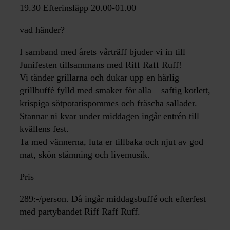
19.30 Efterinsläpp 20.00-01.00
vad händer?
I samband med årets vårträff bjuder vi in till
Junifesten tillsammans med Riff Raff Ruff!
Vi tänder grillarna och dukar upp en härlig
grillbuffé fylld med smaker för alla – saftig kotlett,
krispiga sötpotatispommes och fräscha sallader.
Stannar ni kvar under middagen ingår entrén till
kvällens fest.
Ta med vännerna, luta er tillbaka och njut av god
mat, skön stämning och livemusik.
Pris
289:-/person. Då ingår middagsbuffé och efterfest
med partybandet Riff Raff Ruff.