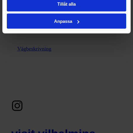
Tillåt alla
Hitta hit
Vilhelmina Folkets Hus
Anpassa
Hantverksgatan 5
912 31 Vilhelmina
Vägbeskrivning