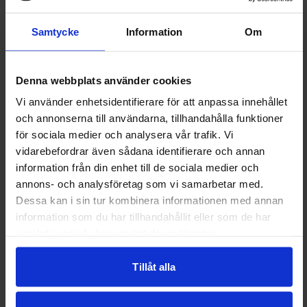
Vuxenskolan.
●
Kl. 12.00-18.00
Utställning i foajén
Samtycke
Information
Om
på Folkets Hus. ”Kvinnor vi minns- i
Norgefaraledens fotspår”
●
Kl. 12.12
Klockspelskonsert –
Denna webbplats använder cookies
Vilhelmina kyrka.
Vi använder enhetsidentifierare för att anpassa innehållet
●
Kl. 13.00
Berättarcafé. Laila Eliasson
och annonserna till användarna, tillhandahålla funktioner
& Janne Karlsson berättar och
för sociala medier och analysera vår trafik. Vi
musicerar om ”Livet i getarskogen” i
vidarebefordrar även sådana identifierare och annan
Volgsjöstugan, Kyrkstan. Fikaförsäljning
information från din enhet till de sociala medier och
& bokbord.
annons- och analysföretag som vi samarbetar med.
●
Kl. 14.00
Allsång i skolparken, ta
Dessa kan i sin tur kombinera informationen med annan
med fikakorg och något att sitta på.
information som du har tillhandahållit eller som de har
●
Kl. 18.00
PAX-vandring i
samlat in när du har använt deras tjänster.
Fatmomakke, Samling bilparkeringen
vid kiosken i Fatmomakke Kort
Tillåt alla
gemensam bönevandring i fridsamt
tempo på kyrkplatsen i Fatmomakke,