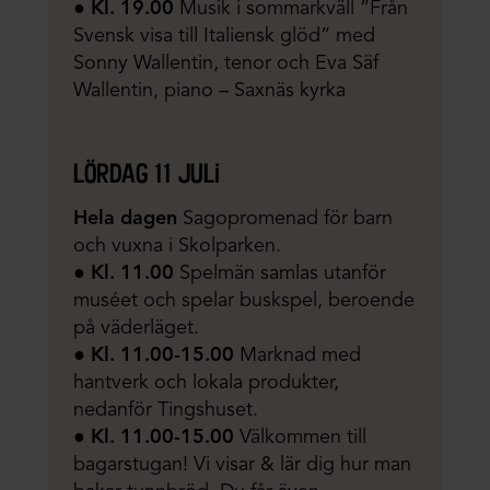
●
Kl. 19.00
Musik i sommarkväll ”Från
Svensk visa till Italiensk glöd” med
Sonny Wallentin, tenor och Eva Säf
Wallentin, piano – Saxnäs kyrka
lördag 11 juli
Hela dagen
Sagopromenad för barn
och vuxna i Skolparken.
●
Kl. 11.00
Spelmän samlas utanför
muséet och spelar buskspel, beroende
på väderläget.
●
Kl. 11.00-15.00
Marknad med
hantverk och lokala produkter,
nedanför Tingshuset.
●
Kl. 11.00-15.00
Välkommen till
bagarstugan! Vi visar & lär dig hur man