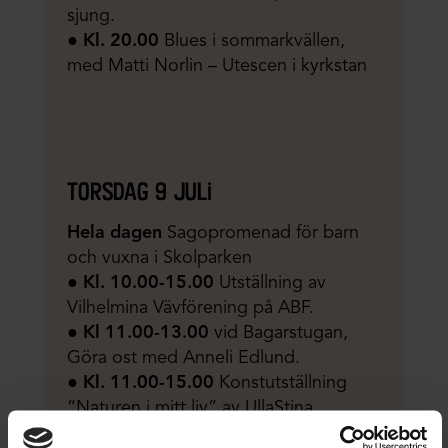
sjung.
●
Kl. 20.00
Blues i sommarkvällen,
med Matti Norlin – Utescen i kyrkstan
torsdag 9 juli
Hela dagen
Sagopromenad för barn
och vuxna i Skolparken
●
Kl. 10.00-15.00
Utställning av
Vilhelmina Vävförening på ABF.
●
Kl 11.00-13.00
vid Bagarstugan,
Göra ost med Anneli Edlund.
●
Kl. 11.00-15.00
Konstutställning
”Naturen i mitt liv” av UllaStina
Degerman hos Studieförbundet