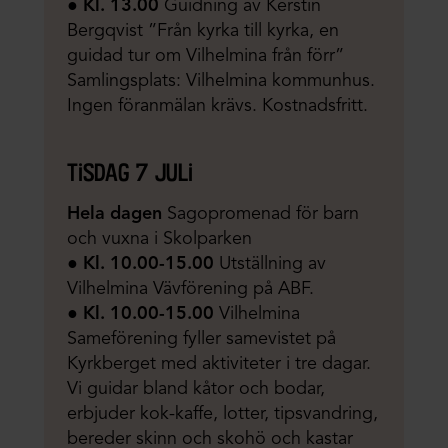
●
Kl. 13.00
Guidning av Kerstin
Bergqvist ”Från kyrka till kyrka, en
guidad tur om Vilhelmina från förr”
Samlingsplats: Vilhelmina kommunhus.
Ingen föranmälan krävs. Kostnadsfritt.
tisdag 7 juli
Hela dagen
Sagopromenad för barn
och vuxna i Skolparken
●
Kl. 10.00-15.00
Utställning av
Vilhelmina Vävförening på ABF.
●
Kl. 10.00-15.00
Vilhelmina
Sameförening fyller samevistet på
Kyrkberget med aktiviteter i tre dagar.
Vi guidar bland kåtor och bodar,
erbjuder kok-kaffe, lotter, tipsvandring,
bereder skinn och skohö och kastar