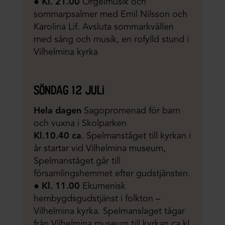
●
Kl. 21.00
Orgelmusik och
sommarpsalmer med Emil Nilsson och
Karolina Lif. Avsluta sommarkvällen
med sång och musik, en rofylld stund i
Vilhelmina kyrka
söndag 12 juli
Hela dagen
Sagopromenad för barn
och vuxna i Skolparken
Kl.10.40 ca
. Spelmanståget till kyrkan i
år startar vid Vilhelmina museum,
Spelmanståget går till
församlingshemmet efter gudstjänsten.
●
Kl. 11.00
Ekumenisk
hembygdsgudstjänst i folkton –
Vilhelmina kyrka. Spelmanslaget tågar
från Vilhelmina museum till kyrkan ca kl