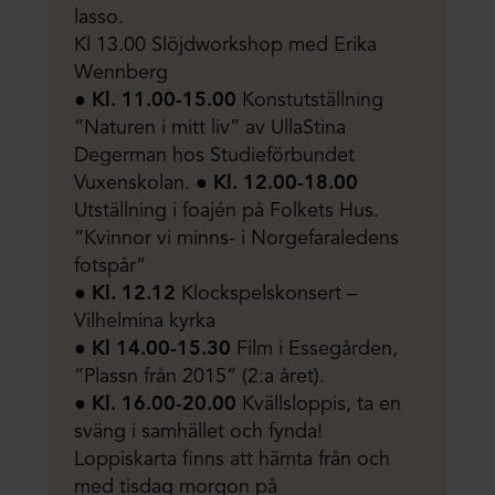
lasso.
Kl 13.00 Slöjdworkshop med Erika
Wennberg
●
Kl. 11.00-15.00
Konstutställning
”Naturen i mitt liv” av UllaStina
Degerman hos Studieförbundet
Vuxenskolan. ●
Kl. 12.00-18.00
Utställning i foajén på Folkets Hus.
”Kvinnor vi minns- i Norgefaraledens
fotspår”
●
Kl. 12.12
Klockspelskonsert –
Vilhelmina kyrka
●
Kl 14.00-15.30
Film i Essegården,
”Plassn från 2015” (2:a året).
● Kl. 16.00-20.00
Kvällsloppis, ta en
sväng i samhället och fynda!
Loppiskarta finns att hämta från och
med tisdag morgon på