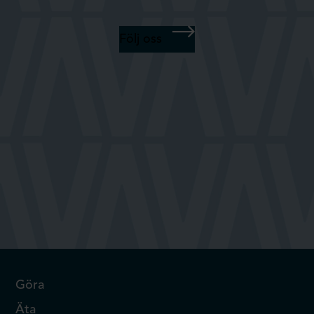
Följ oss
Göra
Äta