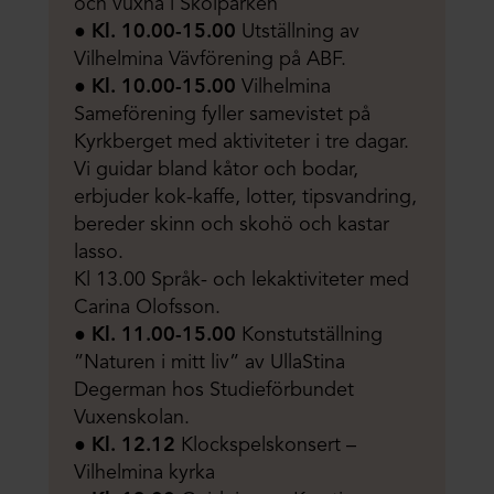
och vuxna i Skolparken
●
Kl.
10.00-15.00
Utställning av
Vilhelmina Vävförening på ABF.
●
Kl. 10.00-15.00
Vilhelmina
Sameförening fyller samevistet på
Kyrkberget med aktiviteter i tre dagar.
Vi guidar bland kåtor och bodar,
erbjuder kok-kaffe, lotter, tipsvandring,
bereder skinn och skohö och kastar
lasso.
Kl 13.00 Språk- och lekaktiviteter med
Carina Olofsson.
●
Kl. 11.00-15.00
Konstutställning
”Naturen i mitt liv” av UllaStina
Degerman hos Studieförbundet
Vuxenskolan.
●
Kl. 12.12
Klockspelskonsert –
Vilhelmina kyrka