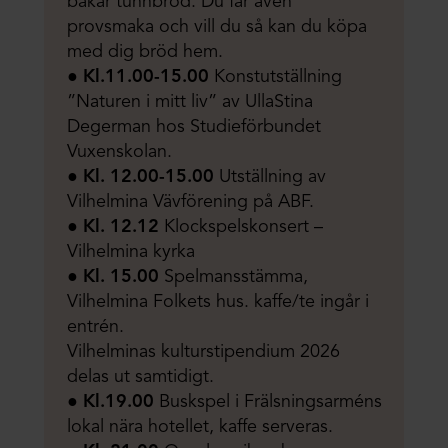
bakar tunnbröd. Du får även
provsmaka och vill du så kan du köpa
med dig bröd hem.
●
Kl.11.00-15.00
Konstutställning
”Naturen i mitt liv” av UllaStina
Degerman hos Studieförbundet
Vuxenskolan.
●
Kl. 12.00-15.00
Utställning av
Vilhelmina Vävförening på ABF.
●
Kl. 12.12
Klockspelskonsert –
Vilhelmina kyrka
●
Kl. 15.00
Spelmansstämma,
Vilhelmina Folkets hus. kaffe/te ingår i
entrén.
Vilhelminas kulturstipendium 2026
delas ut samtidigt.
●
Kl.19.00
Buskspel i Frälsningsarméns
lokal nära hotellet, kaffe serveras.