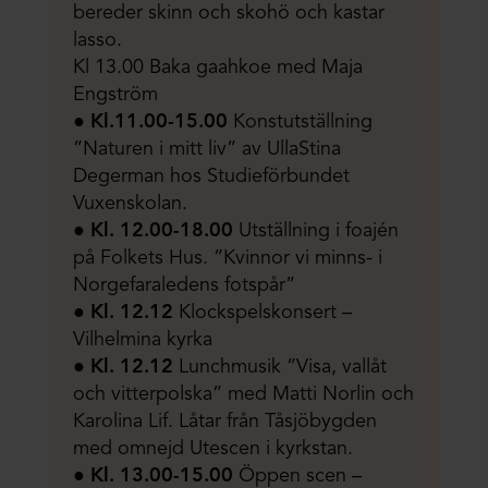
bereder skinn och skohö och kastar
lasso.
Kl 13.00 Baka gaahkoe med Maja
Engström
●
Kl.11.00-15.00
Konstutställning
”Naturen i mitt liv” av UllaStina
Degerman hos Studieförbundet
Vuxenskolan.
●
Kl. 12.00-18.00
Utställning i foajén
på Folkets Hus. ”Kvinnor vi minns- i
Norgefaraledens fotspår”
●
Kl. 12.12
Klockspelskonsert –
Vilhelmina kyrka
●
Kl. 12.12
Lunchmusik ”Visa, vallåt
och vitterpolska” med Matti Norlin och
Karolina Lif. Låtar från Tåsjöbygden
med omnejd Utescen i kyrkstan.
●
Kl. 13.00-15.00
Öppen scen –