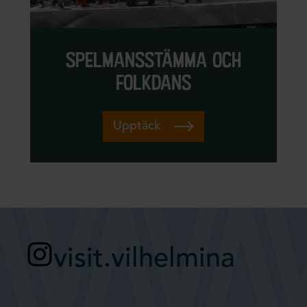
spelmansstämma och
folkdans
Upptäck
visit.vilhelmina