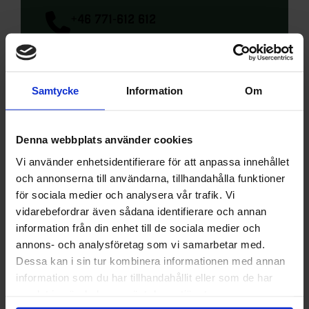
+46
771-612 612
kundservice@kronansapotek.se
Samtycke
Information
Om
Hemsida
Denna webbplats använder cookies
Vi använder enhetsidentifierare för att anpassa innehållet
hitta hit
och annonserna till användarna, tillhandahålla funktioner
Kronans Apotek
för sociala medier och analysera vår trafik. Vi
Volgsjövägen 34
vidarebefordrar även sådana identifierare och annan
912 32 Vilhelmina
information från din enhet till de sociala medier och
annons- och analysföretag som vi samarbetar med.
Dessa kan i sin tur kombinera informationen med annan
Vägbeskrivning
information som du har tillhandahållit eller som de har
samlat in när du har använt deras tjänster.