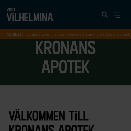
aktuellt:
Guidade turer i Fatmomakke under sommaren. Läs mera här!
kronans
apotek
välkommen till
kronans apotek