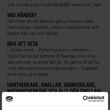
och utomhus på hotell Klimpfjäll samt inne i byn.
vad händer?
Här hittar du ett blandat gäng kreativa själar:
hantverkare, slöjdare, odlare, mathantverk och
knallar från när och fjärran.
bra att veta
– Gratis entré – Parkering finns i närheten –
Vipps har börjat komma till Sverige, men inte
alla som kan ta emot det än. Se gärna till att ha
med alternativa betalningsmetoder – Toaletter
finns inne på hotellet
hantverkare, knallar, hobbyodlare,
mathantverkare och allt där emellan!
Sitter du på hantverk, hemslöjd, skördat eller
mathantverk? Då vill vi ha med DIG i Klimpfjäll!
Kontakta Bianca på hello@herrmelins.com för