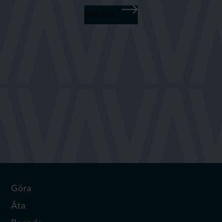
Följ oss
Göra
Äta