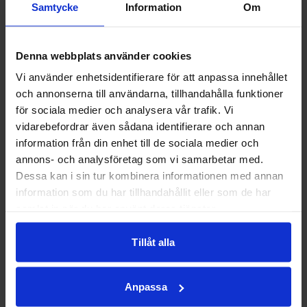
Samtycke
Information
Om
intresseanmälan som utställare
Arrangeras av Herr Melins, Hotell Klimpfjäll
Denna webbplats använder cookies
och Kiif
Vi använder enhetsidentifierare för att anpassa innehållet
och annonserna till användarna, tillhandahålla funktioner
för sociala medier och analysera vår trafik. Vi
vidarebefordrar även sådana identifierare och annan
kontakt
information från din enhet till de sociala medier och
+46 76 042 79 02
annons- och analysföretag som vi samarbetar med.
Dessa kan i sin tur kombinera informationen med annan
information som du har tillhandahållit eller som de har
hello@herrmelins.com
samlat in när du har använt deras tjänster.
Tillåt alla
Hemsida
Anpassa
hitta hit