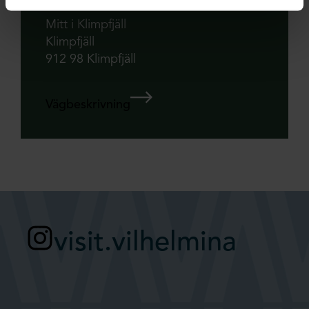
Mitt i Klimpfjäll
Klimpfjäll
912 98 Klimpfjäll
Vägbeskrivning
visit.vilhelmina