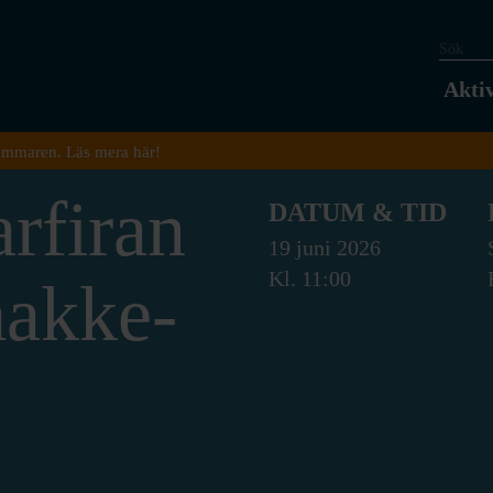
Aktiv
ommaren. Läs mera här!
rfiran
DATUM & TID
19 juni 2026
Kl. 11:00
akke-