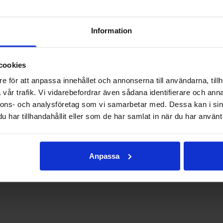
ing av vinster i samband med lassokastningen.
 kulturreservat och kyrkstad i kyrkan.
Information
cookies
otteri i föreningshuset.
gränsad.
e för att anpassa innehållet och annonserna till användarna, tillh
g.
vår trafik. Vi vidarebefordrar även sådana identifierare och anna
er för fler aktiviteter.
nnons- och analysföretag som vi samarbetar med. Dessa kan i sin
har tillhandahållit eller som de har samlat in när du har använt 
Anpassa