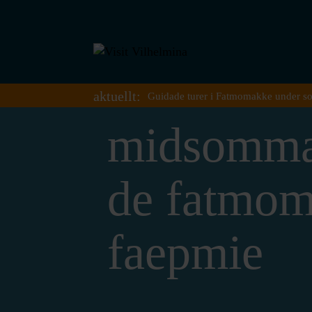
aktuellt:
Guidade turer i Fatmomakke under s
midsomma
de fatmom
faepmie