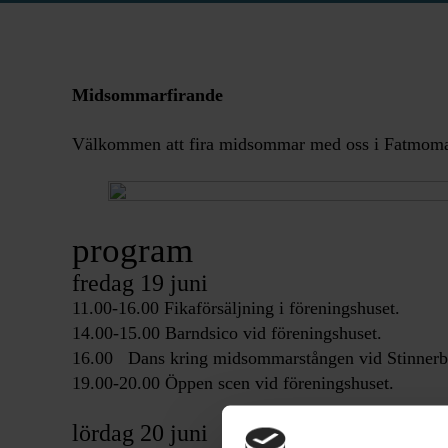
Midsommarfirande
Välkommen att fira midsommar med oss i Fatmom
program
fredag 19 juni
11.00-16.00 Fikaförsäljning i föreningshuset.
14.00-15.00 Barndsico vid föreningshuset.
16.00 Dans kring midsommarstången vid Stinner
19.00-20.00 Öppen scen vid föreningshuset.
lördag 20 juni