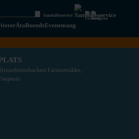
Samhällsservice
iteter
Äta
Boende
Evenemang
PLATS
Stinnebomsbacken Fatmomakke,
Faepmie