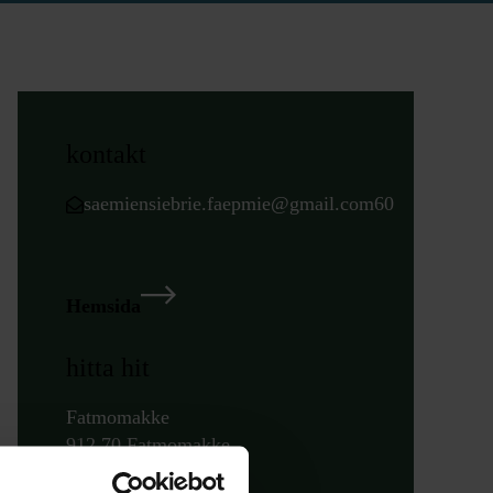
kontakt
saemiensiebrie.faepmie@gmail.com60
Hemsida
hitta hit
Fatmomakke
912 70 Fatmomakke