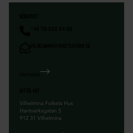
kontakt
+46 76-022 64 98
vilhelmina@riksteatern.se
Hemsida
hitta hit
Vilhelmina Folkets Hus
Hantverksgatan 5
912 31 Vilhelmina