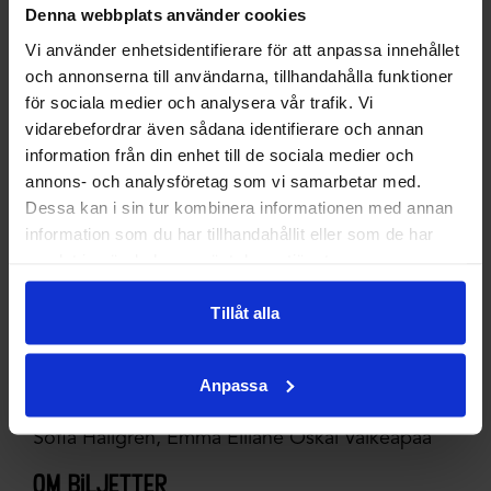
Denna webbplats använder cookies
Vi använder enhetsidentifierare för att anpassa innehållet
och annonserna till användarna, tillhandahålla funktioner
för sociala medier och analysera vår trafik. Vi
vidarebefordrar även sådana identifierare och annan
information från din enhet till de sociala medier och
upphovspersoner och konstnärligt
annons- och analysföretag som vi samarbetar med.
team
Dessa kan i sin tur kombinera informationen med annan
information som du har tillhandahållit eller som de har
Koncept och konstnärlig ledning: Marika
samlat in när du har använt deras tjänster.
Renhuvud
Medskapande scenkonstnärer:
Tillåt alla
Liv Aira, Camilla Karlsen, Agnes Nilsson Svakko,
Marika Renhuvud.
Anpassa
Musik och ljudlandskap:
Sofia Hallgren, Emma Elliane Oskal Valkeapää
om biljetter