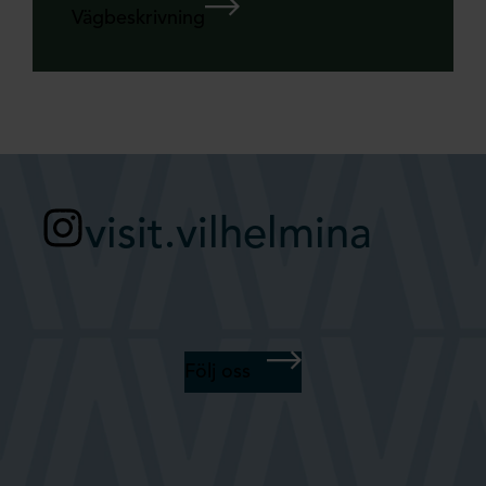
Vägbeskrivning
visit.vilhelmina
Följ oss